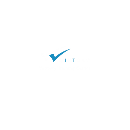
แรก
|
คอร์สเรียน
|
ความประทับใจ
|
คลังความรู้
|
เกี่ยวกับเรา
|
ติด
ติดต่อเรา
โ
ทร:
093-946-3294
Line: @charn
Email :
info@wintory.com
ที่อยู่:เลขที่ 9 อาคาร คอนวีเนียน ปาร์ค สุขุมวิท 64 แขวงพระโข
พระโขนง กทม 10260